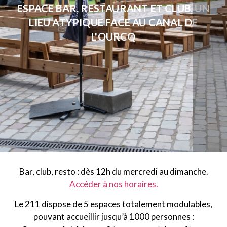
ESPACE BAR, RESTAURANT ET CLUB, UN
LIEU ATYPIQUE FACE AU CANAL DE
L'OURCQ
Bar, club, resto : dès 12h du mercredi au dimanche.
Ac
céder à nos
horaires.
Le 211
dispose
de 5 espaces totalement modulables,
pouvant accueillir jusqu’à 1000 personnes :